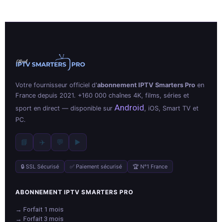
Votre fournisseur officiel d'
abonnement IPTV Smarters Pro
en
France depuis 2021. +160 000 chaînes 4K, films, séries et
Android
sport en direct — disponible sur
, iOS, Smart TV et
PC.
📘
✈️
💬
▶️
🔒 SSL Sécurisé
✅ Paiement sécurisé
🏆 N°1 France
ABONNEMENT IPTV SMARTERS PRO
→ Forfait 1 mois
→ Forfait 3 mois