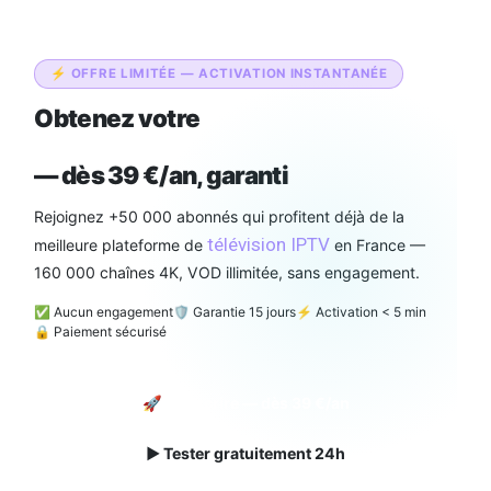
⚡ OFFRE LIMITÉE — ACTIVATION INSTANTANÉE
Obtenez votre
abonnement IPTV
Smarters Pro Officiel
— dès 39 €/an, garanti
Rejoignez +50 000 abonnés qui profitent déjà de la
télévision IPTV
meilleure plateforme de
en France —
160 000 chaînes 4K, VOD illimitée, sans engagement.
✅ Aucun engagement
🛡️ Garantie 15 jours
⚡ Activation < 5 min
🔒 Paiement sécurisé
🚀 Souscrire — dès 39 €/an
▶ Tester gratuitement 24h