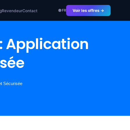
🌐 FR
Voir les offres →
g
Revendeur
Contact
: Application
isée
et Sécurisée