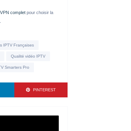
 VPN complet
pour choisir la
.
s IPTV Françaises
Qualité vidéo IPTV
PTV Smarters Pro
N
PINTEREST