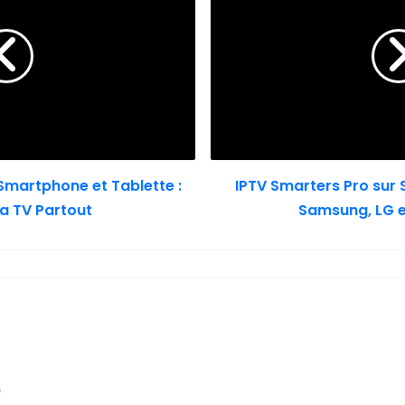
Smartphone et Tablette :
IPTV Smarters Pro sur S
a TV Partout
Samsung, LG e
e