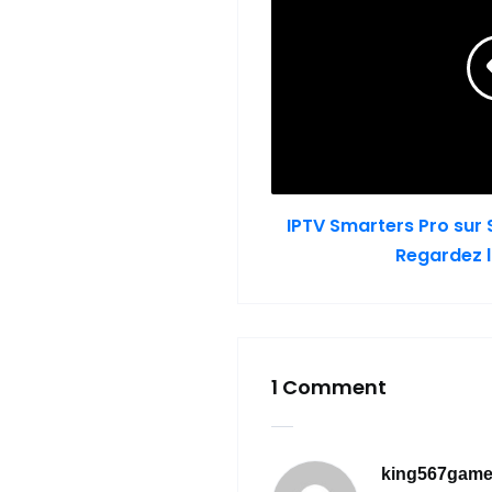
IPTV Smarters Pro sur 
Regardez l
1 Comment
king567gam