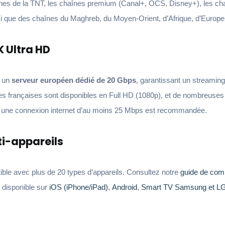
înes de la TNT, les chaînes premium (Canal+, OCS, Disney+), les cha
si que des chaînes du Maghreb, du Moyen-Orient, d’Afrique, d’Europe
 Ultra HD
r un
serveur européen dédié de 20 Gbps
, garantissant un streamin
s françaises sont disponibles en Full HD (1080p), et de nombreuses 
4K, une connexion internet d’au moins 25 Mbps est recommandée.
ti-appareils
ble avec plus de 20 types d’appareils. Consultez notre
guide de compa
t disponible sur
iOS (iPhone/iPad)
,
Android
,
Smart TV Samsung et L