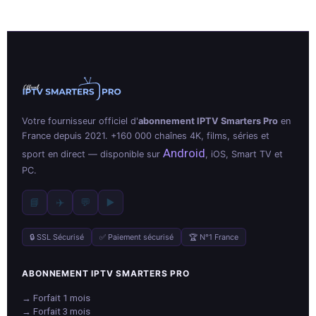
Votre fournisseur officiel d'
abonnement IPTV Smarters Pro
en
France depuis 2021. +160 000 chaînes 4K, films, séries et
Android
sport en direct — disponible sur
, iOS, Smart TV et
PC.
📘
✈️
💬
▶️
🔒 SSL Sécurisé
✅ Paiement sécurisé
🏆 N°1 France
ABONNEMENT IPTV SMARTERS PRO
→ Forfait 1 mois
→ Forfait 3 mois