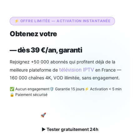
⚡ OFFRE LIMITÉE — ACTIVATION INSTANTANÉE
Obtenez votre
abonnement IPTV
Smarters Pro Officiel
— dès 39 €/an, garanti
Rejoignez +50 000 abonnés qui profitent déjà de la
télévision IPTV
meilleure plateforme de
en France —
160 000 chaînes 4K, VOD illimitée, sans engagement.
✅ Aucun engagement
🛡️ Garantie 15 jours
⚡ Activation < 5 min
🔒 Paiement sécurisé
🚀 Souscrire — dès 39 €/an
▶ Tester gratuitement 24h