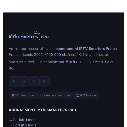
Votre fournisseur officiel d'
abonnement IPTV Smarters Pro
en
France depuis 2021. +160 000 chaînes 4K, films, séries et
Android
sport en direct — disponible sur
, iOS, Smart TV et
PC.
📘
✈️
💬
▶️
🔒 SSL Sécurisé
✅ Paiement sécurisé
🏆 N°1 France
ABONNEMENT IPTV SMARTERS PRO
→ Forfait 1 mois
→ Forfait 3 mois