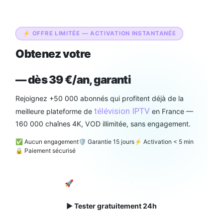
⚡ OFFRE LIMITÉE — ACTIVATION INSTANTANÉE
Obtenez votre
abonnement IPTV
Smarters Pro Officiel
— dès 39 €/an, garanti
Rejoignez +50 000 abonnés qui profitent déjà de la
télévision IPTV
meilleure plateforme de
en France —
160 000 chaînes 4K, VOD illimitée, sans engagement.
✅ Aucun engagement
🛡️ Garantie 15 jours
⚡ Activation < 5 min
🔒 Paiement sécurisé
🚀 Souscrire — dès 39 €/an
▶ Tester gratuitement 24h