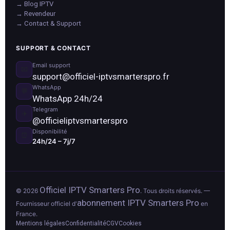
→ Blog IPTV
→ Revendeur
→ Contact & Support
SUPPORT & CONTACT
Email support
📧
support@officiel-iptvsmarterspro.fr
WhatsApp
💬
WhatsApp 24h/24
Telegram
✈️
@officieliptvsmarterspro
Disponibilité
⏰
24h/24 – 7j/7
Officiel IPTV Smarters Pro
© 2026
. Tous droits réservés. —
abonnement IPTV Smarters Pro
Fournisseur officiel d'
en
France.
Mentions légales
Confidentialité
CGV
Cookies