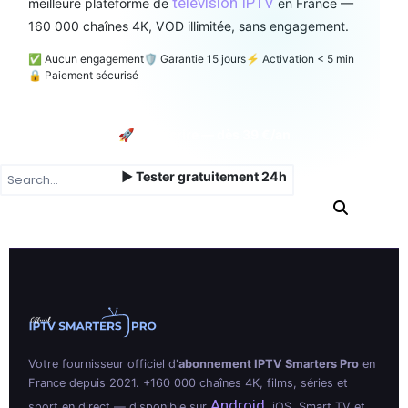
télévision IPTV
meilleure plateforme de
en France —
160 000 chaînes 4K, VOD illimitée, sans engagement.
✅ Aucun engagement
🛡️ Garantie 15 jours
⚡ Activation < 5 min
🔒 Paiement sécurisé
🚀 Souscrire — dès 39 €/an
▶ Tester gratuitement 24h
Votre fournisseur officiel d'
abonnement IPTV Smarters Pro
en
France depuis 2021. +160 000 chaînes 4K, films, séries et
Android
sport en direct — disponible sur
, iOS, Smart TV et