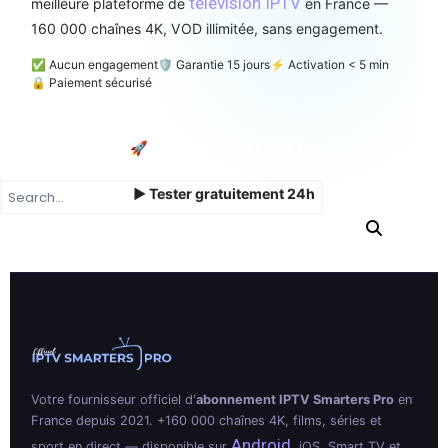
télévision IPTV
meilleure plateforme de
en France —
160 000 chaînes 4K, VOD illimitée, sans engagement.
✅ Aucun engagement
🛡️ Garantie 15 jours
⚡ Activation < 5 min
🔒 Paiement sécurisé
🚀 Souscrire — dès 39 €/an
▶ Tester gratuitement 24h
Votre fournisseur officiel d'
abonnement IPTV Smarters Pro
en
France depuis 2021. +160 000 chaînes 4K, films, séries et
Android
sport en direct — disponible sur
, iOS, Smart TV et