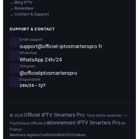
→ Blog IPTV
→ Revendeur
→ Contact & Support
SUPPORT & CONTACT
Email support
📧
support@officiel-iptvsmarterspro.fr
WhatsApp
💬
WhatsApp 24h/24
Telegram
✈️
@officieliptvsmarterspro
Disponibilité
⏰
24h/24 – 7j/7
Officiel IPTV Smarters Pro
© 2026
. Tous droits réservés. —
abonnement IPTV Smarters Pro
Fournisseur officiel d'
en
France.
Mentions légales
Confidentialité
CGV
Cookies