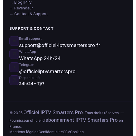
→ Blog IPTV
→ Revendeur
→ Contact & Support
SUPPORT & CONTACT
Email support
📧
support@officiel-iptvsmarterspro.fr
WhatsApp
💬
WhatsApp 24h/24
Telegram
✈️
@officieliptvsmarterspro
Disponibilité
⏰
24h/24 – 7j/7
Officiel IPTV Smarters Pro
© 2026
. Tous droits réservés. —
abonnement IPTV Smarters Pro
Fournisseur officiel d'
en
France.
Mentions légales
Confidentialité
CGV
Cookies