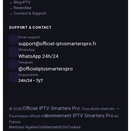
→ Blog IPTV
→ Revendeur
→ Contact & Support
SUPPORT & CONTACT
Email support
📧
support@officiel-iptvsmarterspro.fr
WhatsApp
💬
WhatsApp 24h/24
Telegram
✈️
@officieliptvsmarterspro
Disponibilité
⏰
24h/24 – 7j/7
Officiel IPTV Smarters Pro
© 2026
. Tous droits réservés. —
abonnement IPTV Smarters Pro
Fournisseur officiel d'
en
France.
Mentions légales
Confidentialité
CGV
Cookies