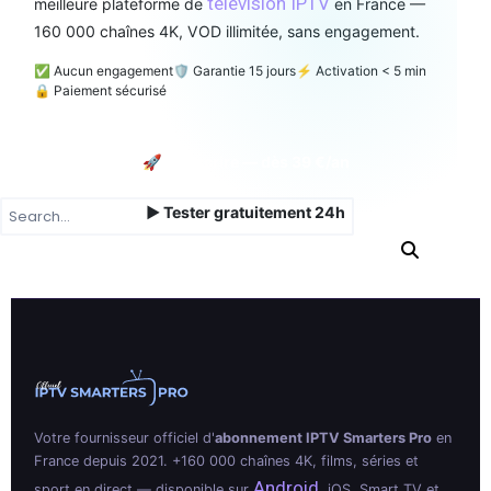
télévision IPTV
meilleure plateforme de
en France —
160 000 chaînes 4K, VOD illimitée, sans engagement.
✅ Aucun engagement
🛡️ Garantie 15 jours
⚡ Activation < 5 min
🔒 Paiement sécurisé
🚀 Souscrire — dès 39 €/an
▶ Tester gratuitement 24h
Votre fournisseur officiel d'
abonnement IPTV Smarters Pro
en
France depuis 2021. +160 000 chaînes 4K, films, séries et
Android
sport en direct — disponible sur
, iOS, Smart TV et