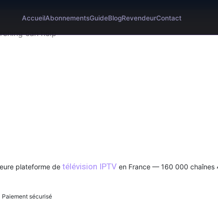
Accueil
Abonnements
Guide
Blog
Revendeur
Contact
arching can help
t IPTV Smarters Pro Officie
télévision IPTV
leure plateforme de
en France — 160 000 chaînes
 Paiement sécurisé