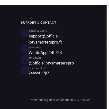
SUPPORT & CONTACT
Email support
📧
support@officiel-
iptvsmarterspro.fr
WhatsApp
💬
WhatsApp 24h/24
Telegram
✈️
@officieliptvsmarterspro
Disponibilité
⏰
24h/24 – 7j/7
Mentions légales
Confidentialité
CGV
Cookies