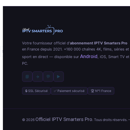
Votre fournisseur officiel d'
abonnement IPTV Smarters Pro
en France depuis 2021. +160 000 chaînes 4K, films, séries et
Android
sport en direct — disponible sur
, iOS, Smart TV et
PC.
📘
✈️
💬
▶️
🔒 SSL Sécurisé
✅ Paiement sécurisé
🏆 N°1 France
Officiel IPTV Smarters Pro
© 2026
. Tous droits réservés. 