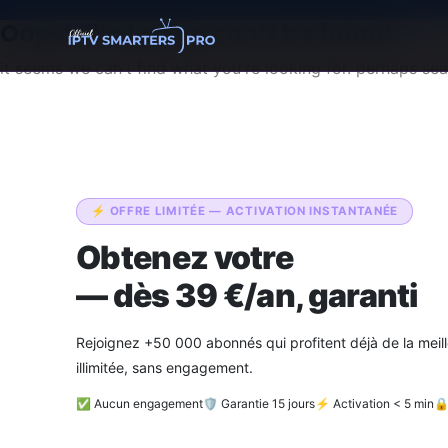
Oops! That page can’t be found.
it seems we can't find what you're looking for. perhaps se
⚡ OFFRE LIMITÉE — ACTIVATION INSTANTANÉE
Obtenez votre
abonnemen
— dès 39 €/an, garanti
Rejoignez +50 000 abonnés qui profitent déjà de la meil
illimitée, sans engagement.
✅ Aucun engagement
🛡️ Garantie 15 jours
⚡ Activation < 5 min
🔒