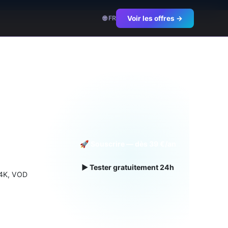
🌐 FR
Voir les offres →
l
🚀 Souscrire — dès 39 €/an
▶ Tester gratuitement 24h
 4K, VOD