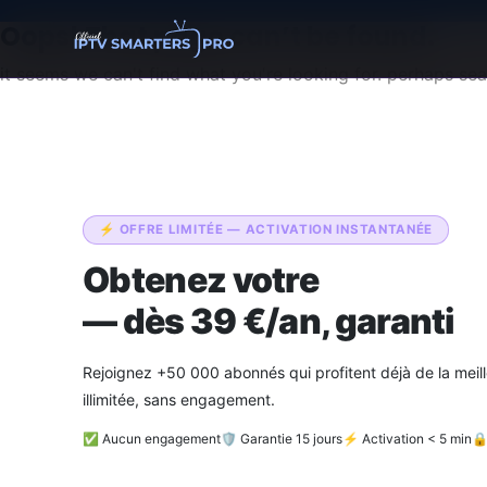
Oops! That page can’t be found.
it seems we can't find what you're looking for. perhaps se
⚡ OFFRE LIMITÉE — ACTIVATION INSTANTANÉE
Obtenez votre
abonnemen
— dès 39 €/an, garanti
Rejoignez +50 000 abonnés qui profitent déjà de la meil
illimitée, sans engagement.
✅ Aucun engagement
🛡️ Garantie 15 jours
⚡ Activation < 5 min
🔒