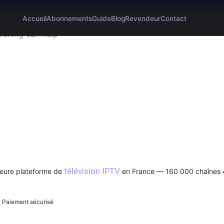
Accueil
Abonnements
Guide
Blog
Revendeur
Contact
arching can help
t IPTV Smarters Pro Officie
télévision IPTV
leure plateforme de
en France — 160 000 chaînes
 Paiement sécurisé