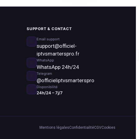
SUPPORT & CONTACT
Email support
📧
support@officiel-
iptvsmarterspro.fr
WhatsApp
💬
WhatsApp 24h/24
Telegram
✈️
@officieliptvsmarterspro
Disponibilité
⏰
24h/24 – 7j/7
Mentions légales
Confidentialité
CGV
Cookies