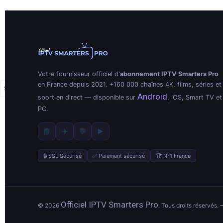
Votre fournisseur officiel d'
abonnement IPTV Smarters Pro
en France depuis 2021. +160 000 chaînes 4K, films, séries et
Android
sport en direct — disponible sur
, iOS, Smart TV et
PC.
📘
✈️
💬
▶️
🔒 SSL Sécurisé
✅ Paiement sécurisé
🏆 N°1 France
Officiel IPTV Smarters Pro
© 2026
. Tous droits réservés. 