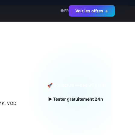
🌐 FR
Voir les offres →
l
🚀 Souscrire — dès 39 €/an
▶ Tester gratuitement 24h
 4K, VOD