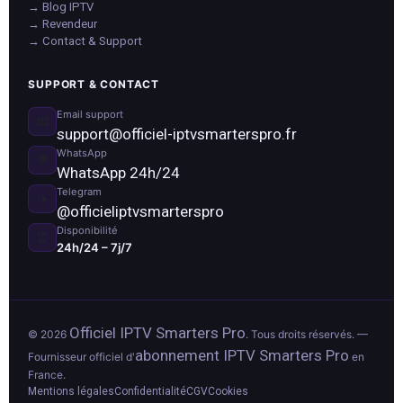
→ Blog IPTV
→ Revendeur
→ Contact & Support
SUPPORT & CONTACT
Email support
📧
support@officiel-iptvsmarterspro.fr
WhatsApp
💬
WhatsApp 24h/24
Telegram
✈️
@officieliptvsmarterspro
Disponibilité
⏰
24h/24 – 7j/7
Officiel IPTV Smarters Pro
© 2026
. Tous droits réservés. —
abonnement IPTV Smarters Pro
Fournisseur officiel d'
en
France.
Mentions légales
Confidentialité
CGV
Cookies