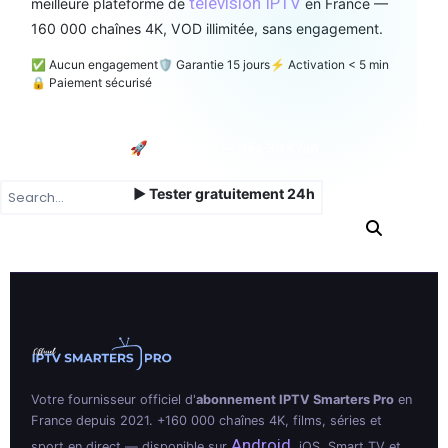
télévision IPTV
meilleure plateforme de
en France —
160 000 chaînes 4K, VOD illimitée, sans engagement.
✅ Aucun engagement
🛡️ Garantie 15 jours
⚡ Activation < 5 min
🔒 Paiement sécurisé
🚀 Souscrire — dès 39 €/an
▶ Tester gratuitement 24h
Votre fournisseur officiel d'
abonnement IPTV Smarters Pro
en
France depuis 2021. +160 000 chaînes 4K, films, séries et
Android
sport en direct — disponible sur
, iOS, Smart TV et