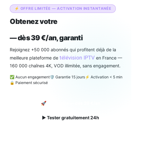
⚡ OFFRE LIMITÉE — ACTIVATION INSTANTANÉE
Obtenez votre
abonnement IPTV
Smarters Pro Officiel
— dès 39 €/an, garanti
Rejoignez +50 000 abonnés qui profitent déjà de la
télévision IPTV
meilleure plateforme de
en France —
160 000 chaînes 4K, VOD illimitée, sans engagement.
✅ Aucun engagement
🛡️ Garantie 15 jours
⚡ Activation < 5 min
🔒 Paiement sécurisé
🚀 Souscrire — dès 39 €/an
▶ Tester gratuitement 24h