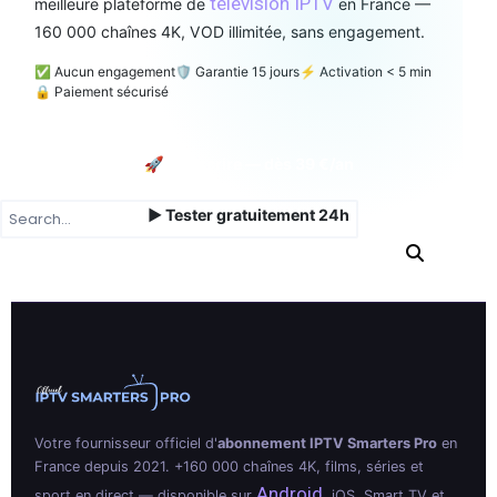
télévision IPTV
meilleure plateforme de
en France —
160 000 chaînes 4K, VOD illimitée, sans engagement.
✅ Aucun engagement
🛡️ Garantie 15 jours
⚡ Activation < 5 min
🔒 Paiement sécurisé
🚀 Souscrire — dès 39 €/an
▶ Tester gratuitement 24h
Votre fournisseur officiel d'
abonnement IPTV Smarters Pro
en
France depuis 2021. +160 000 chaînes 4K, films, séries et
Android
sport en direct — disponible sur
, iOS, Smart TV et