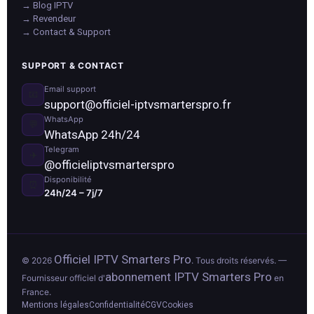
→ Blog IPTV
→ Revendeur
→ Contact & Support
SUPPORT & CONTACT
Email support
📧
support@officiel-iptvsmarterspro.fr
WhatsApp
💬
WhatsApp 24h/24
Telegram
✈️
@officieliptvsmarterspro
Disponibilité
⏰
24h/24 – 7j/7
Officiel IPTV Smarters Pro
© 2026
. Tous droits réservés. —
abonnement IPTV Smarters Pro
Fournisseur officiel d'
en
France.
Mentions légales
Confidentialité
CGV
Cookies